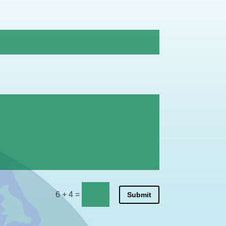
6 + 4
=
Submit