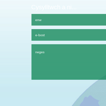
Cysylltwch a ni...