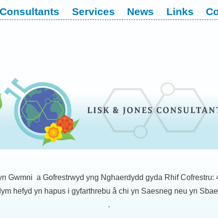
Consultants
Services
News
Links
Co
n Gwmni a Gofrestrwyd yng Nghaerdydd gyda Rhif Cofrestru:
ym hefyd yn hapus i gyfarthrebu â chi yn Saesneg neu yn Sba
.