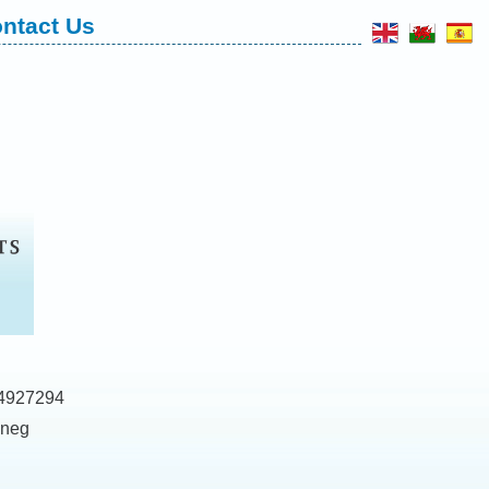
ntact Us
 4927294
eneg